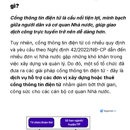
gì?
Cổng thông tin điện tử là cầu nối tiện lợi, minh bạch
giữa người dân và cơ quan Nhà nước, giúp giao
dịch công trực tuyến trở nên dễ dàng hơn.
Tuy nhiên, cổng thông tin điện tử có nhiều quy định
và yêu cầu theo Nghị định 42/2022/NĐ-CP dẫn đến
nhiều đơn vị Nhà nước gặp những khó khăn trong
việc xây dựng và quản lý. Do đó, một số tổ chức đã
đưa ra các giải pháp cổng thông tin điện tử - đây là
dịch vụ hỗ trợ các đơn vị xây dựng hoặc thuê
cổng thông tin điện tử
nhằm giảm bớt thời gian,
công sức cho các cán bộ cơ quan Nhà nước.