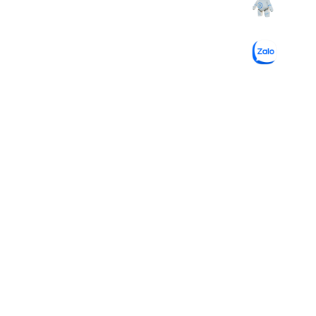
Công ty Cổ phần Công nghệ Myaloha
Tầng 7, Kumho Asiana, Lê Duẩn, Quận 1, Tp. HCM
Hotline: 0918.06.01.01
Email: cskh@myaloha.vn
Các sản phẩm
Nền tảng tạo cuộc thi trực tuyến
Nền tảng tạo cuộc thi ảnh/video