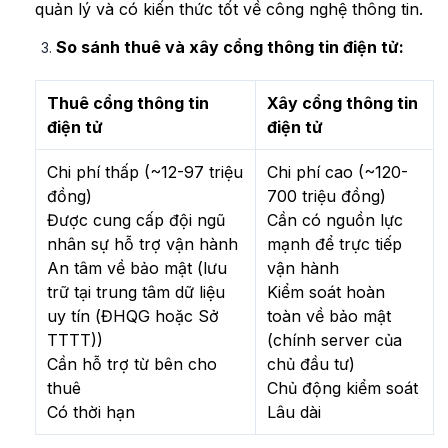
quản lý và có kiến thức tốt về công nghệ thông tin.
So sánh thuê và xây cổng thông tin điện tử:
Thuê cổng thông tin
Xây cổng thông tin
điện tử
điện tử
Chi phí thấp (~12-97 triệu
Chi phí cao (~120-
đồng)
700 triệu đồng)
Được cung cấp đội ngũ
Cần có nguồn lực
nhân sự hỗ trợ vận hành
mạnh để trực tiếp
An tâm về bảo mật (lưu
vận hành
trữ tại trung tâm dữ liệu
Kiểm soát hoàn
uy tín (ĐHQG hoặc Sở
toàn về bảo mật
TTTT))
(chính server của
Cần hỗ trợ từ bên cho
chủ đầu tư)
thuê
Chủ động kiểm soát
Có thời hạn
Lâu dài