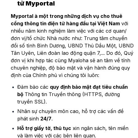
tử Myportal
Myportal à một trong những dịch vụ cho thuê
cổng thông tin điện tử hàng đầu tại Việt Nam
với
nhiều năm kinh nghiệm làm việc với các cơ quan/
đơn vị/tổ chức Nhà nước như: Trung tâm chuyển
đổi số tỉnh Bình Dương, UBND Thủ Dầu Một, UBND
Tân Uyên, Liên đoàn lao động quận 7,... Do đó, Quý
đơn vị khi hợp tác cùng Myaloha sẽ an tâm về tính
chuyên nghiệp, độ bảo mật và vận hành đúng quy
định của Chính phủ vì chúng tôi luôn:
Đảm bảo các
quy định bảo mật đạt tiêu chuẩn
bộ
Thông tin Truyền thông (HTTPS, đường
truyền SSL).
Nhân sự chuyên môn cao, hỗ trợ các vấn đề
phát sinh
24/7
.
Hỗ trợ giấy tờ, thủ tục
xin ngân sách, tên miền
và làm việc với các bên liên quan.