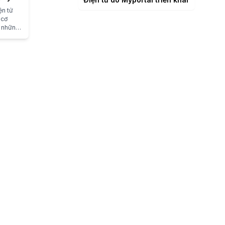
ện tử
 cơ
h những
ủi ro về