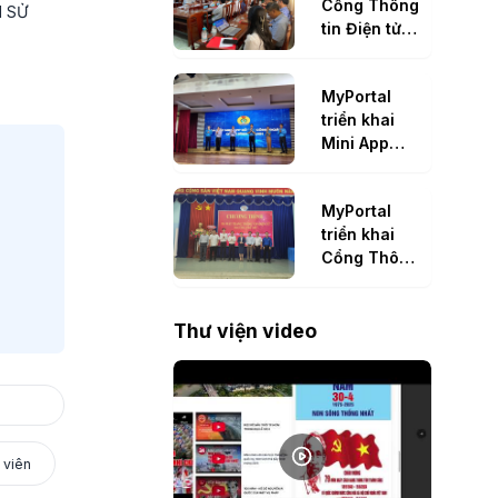
Cổng Thông
I SỬ
tin Điện tử
huyện Dầu
KLM
Tiếng
MyPortal
triển khai
Mini App
cho LĐLĐ
quận Bình
MyPortal
Thạnh, TP.
triển khai
Hồ Chí Minh
Cổng Thông
tin Điện tử
cho phường
Phú Mỹ, tỉnh
Thư viện video
Bình Dương
 viên