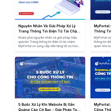
Nguyên Nhân Và Giải Pháp Xử Lý
MyPortal.
Trang Thông Tin Điện Tử Tải Chậm
Thông Ti
- MyPortal.vn
Thông Ti
Khám phá nguyên nhân và giải pháp hiệu
MyPortal.vn
quả khi Trang thông tin điện tử tải chậm.
thông tin đ
MyPortal.vn cung cấp nền tảng tối ưu hóa
quan nhà nư
hiệu suất, đảm bảo hoạt động mượt mà cho
an toàn. Tì
cơ quan nhà nước.
5 Bước Xử Lý Khi Website Bị Gắn
MyPortal.
Quảng Cáo Cờ Bạc - Giải Pháp Toàn
Cổng Thô