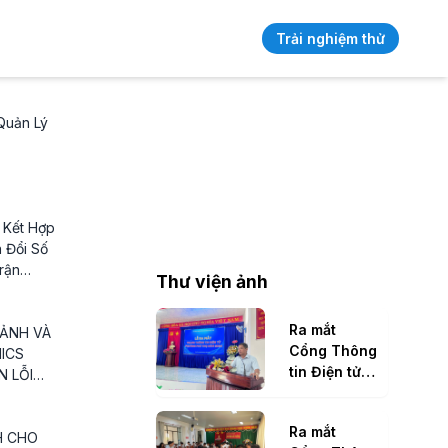
Trải nghiệm thử
Quản Lý
 Kết Hợp
 Đổi Số
rận
Thư viện ảnh
 Lâm:
Mới Cho
Ra mắt
Số"
 ẢNH VÀ
Cổng Thông
ICS
tin Điện tử
 LỖI
phường Phú
AI CHÍNH
Thọ
ẾNG VIỆT
Ra mắt
NI
H CHO