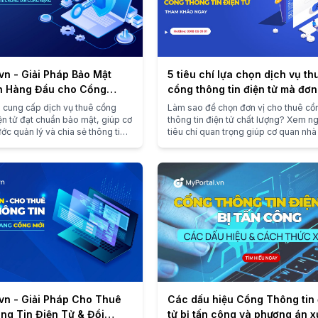
vn - Giải Pháp Bảo Mật
5 tiêu chí lựa chọn dịch vụ th
n Hàng Đầu cho Cổng
cổng thông tin điện tử mà đơn
n Điện Tử
cần biết
 cung cấp dịch vụ thuê cổng
Làm sao để chọn đơn vị cho thuê cổ
iện tử đạt chuẩn bảo mật, giúp cơ
thông tin điện tử chất lượng? Xem n
ớc quản lý và chia sẻ thông tin
tiêu chí quan trọng giúp cơ quan nh
m hiểu ngay!
đảm bảo an toàn và tiết kiệm chi phí!
vn - Giải Pháp Cho Thuê
Các dấu hiệu Cổng Thông tin 
ng Tin Điện Tử & Đổi
tử bị tấn công và phương án x