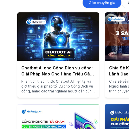
Góc chuyên gia
Chatbot AI cho Cổng Dịch vụ công:
Chia Sẻ K
Giải Pháp Nào Cho Hàng Triệu Câu
Lãnh Đạo
Hỏi Của Người Dân?
(Phần 1)
Phân tích thách thức Chatbot AI hiện tại và
Chia sẻ về 
giới thiệu giải pháp tối ưu cho Cổng Dịch vụ
Người lãnh 
công, nâng cao trải nghiệm người dân cùng
trình chuyể
MyPortal.vn
mới