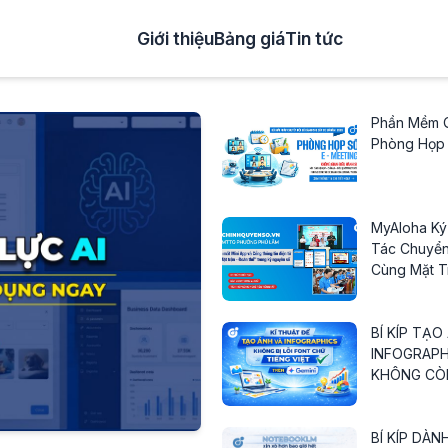
Giới thiệu
Bảng giá
Tin tức
Phần Mềm 
Phòng Họp
MyAloha Ký
Tác Chuyển
Cùng Mặt T
Phường Phú
Bước Tiến 
"Mặt Trận 
BÍ KÍP TẠO
INFOGRAPH
KHÔNG CÒN
FONT VÀ S
TẢ CHỮ TI
TRÊN GEMI
BÍ KÍP DÀN