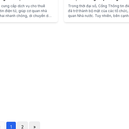
Sang Cổng Mới
 cung cấp dịch vụ cho thuê
Trong thời đại số, Cổng Thông tin đi
tin điện tử, giúp cơ quan nhà
đã trở thành bộ mặt của các tổ chức,
khai nhanh chóng, di chuyển dữ
quan Nhà nước. Tuy nhiên, bên cạn
hống cũ chỉ trong 3-5 ngày. Đa
lợi ích to lớn, nó cũng tiềm ẩn nhiều r
iết kế, phù hợp mọi nhu cầu.
bảo mật.
«
1
2
»