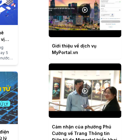
uê
 vị
Giới thiệu về dịch vụ
ng
MyPortal.vn
gay 5
à nước
Cảm nhận của phường Phú
điện
Cường về Trang Thông tin
ử lý
Điện tử do Myportal triển khai