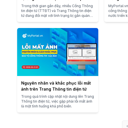
Diện 2025
Cổng Cũ 
Trong thời gian gần đây, nhiều Cổng Thông
MyPortal.vn
tin điện tử (TTĐT) và Trang Thông tin điện
cổng thông 
tử đang đối mặt với tình trạng bị gắn quảng
nước triển 
cáo cờ bạc, bài bạc trực tuyến trái phép
liệu từ hệ t
đặc biệt nghiêm trọng.
dạng mẫu th
Nguyên nhân và khắc phục lỗi mất
ảnh trên Trang Thông tin điện tử
Trong quá trình cập nhật nội dung lên Trang
Thông tin điện tử, việc gặp phải lỗi mất ảnh
là một tình huống khá phổ biến.